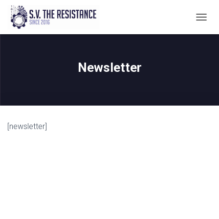
T
O
G
G
L
Newsletter
E
N
A
V
I
G
[newsletter]
A
T
I
E